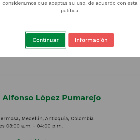
consideramos que aceptas su uso, de acuerdo con esta
política.
Continuar
Información
va Alfonso López Pumarejo
 Hermosa, Medellín, Antioquia, Colombia
es 08:00 a.m. - 04:00 p.m.