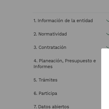
1. Información de la entidad
2. Normatividad
3. Contratación
4. Planeación, Presupuesto e
Informes
5. Trámites
6. Participa
7. Datos abiertos