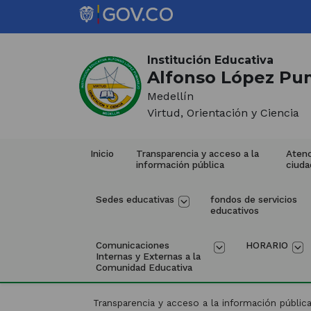
Saltar al contenido principal
Inicio del contenido principal
(Este
enlace
Institución Educativa
abrirá
Alfonso López Pu
una
Medellín
nueva
Virtud, Orientación y Ciencia
pestaña)
Inicio
Transparencia y acceso a la 
Atenc
información pública
ciuda
Sedes educativas
fondos de servicios 
educativos
Comunicaciones 
HORARIO
Internas y Externas a la 
Comunidad Educativa
Transparencia y acceso a la información públic