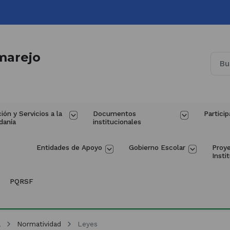
marejo
ión y Servicios a la 
Documentos 
Particip
danía
institucionales
Entidades de Apoyo
Gobierno Escolar
Proy
Insti
PQRSF
a
Normatividad
Leyes