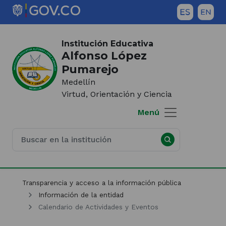
Saltar al contenido principal
Inicio del contenido principal
(Este
enlace
Institución Educativa
abrirá
Alfonso López
una
Pumarejo
nueva
Medellín
pestaña)
Virtud, Orientación y Ciencia
Menú
Transparencia y acceso a la información pública
Información de la entidad
Calendario de Actividades y Eventos