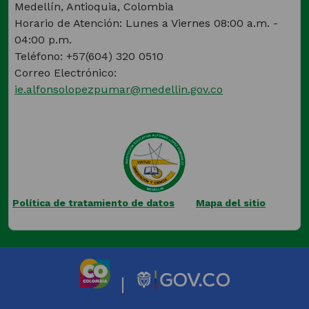
Medellín, Antioquia, Colombia
Horario de Atención: Lunes a Viernes 08:00 a.m. -
04:00 p.m.
Teléfono: +57(604) 320 0510
Correo Electrónico:
ie.alfonsolopezpumar@medellin.gov.co
Política de tratamiento de datos
Mapa del sitio
(Este
enlace
abrirá
una
nueva
|
pestaña)
(Este
(Este