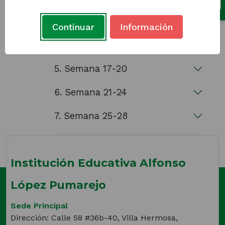
3. Semana 9 - 12
Continuar
Información
4. Semana 13-16
5. Semana 17-20
6. Semana 21-24
7. Semana 25-28
Institución Educativa Alfonso
López Pumarejo
Sede Principal
Dirección: Calle 58 #36b-40, Villa Hermosa,