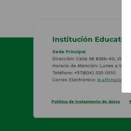
Institución Educati
Sede Principal
Dirección: Calle 58 #36b-40, Villa
Horario de Atención: Lunes a Viern
Teléfono: +57(604) 320 0510
Correo Electrónico:
ie.alfonsolop
Política de tratamiento de datos
(Este
enlace
abrirá
una
nueva