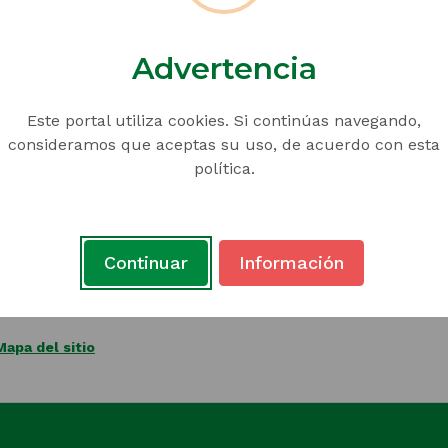
Advertencia
Este portal utiliza cookies. Si continúas navegando,
va Alfonso López Pumarejo
consideramos que aceptas su uso, de acuerdo con esta
política.
 Hermosa, Medellín, Antioquia, Colombia
es 08:00 a.m. - 04:00 p.m.
Continuar
Información
ezpumar@medellin.gov.co
Mapa del sitio