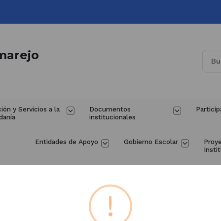
marejo
ión y Servicios a la 
Documentos 
Particip
danía
institucionales
Entidades de Apoyo
Gobierno Escolar
Proy
Insti
PQRSF
!
encia