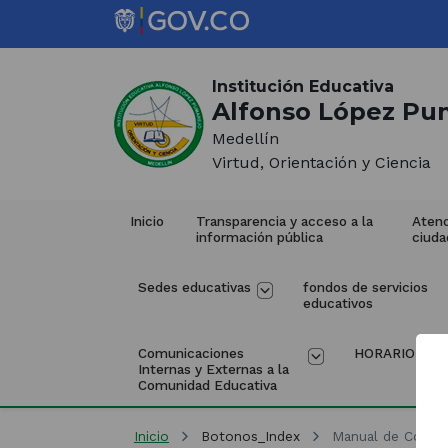
Saltar al contenido principal
Inicio del contenido principal
(Este
enlace
Institución Educativa
abrirá
Alfonso López Pu
una
Medellín
nueva
Virtud, Orientación y Ciencia
pestaña)
Inicio
Transparencia y acceso a la 
Atenc
información pública
ciuda
Sedes educativas
fondos de servicios 
educativos
Comunicaciones 
HORARIO
Internas y Externas a la 
Comunidad Educativa
Inicio
Botonos_Index
Manual de Conviv